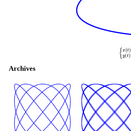
{
x
(
t
)
=
cos
Archives