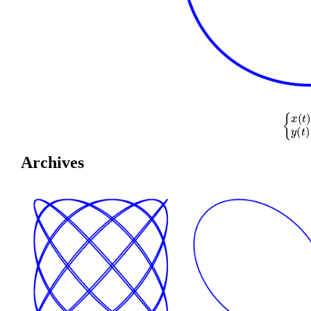
{
x
(
t
)
=
cos
Archives