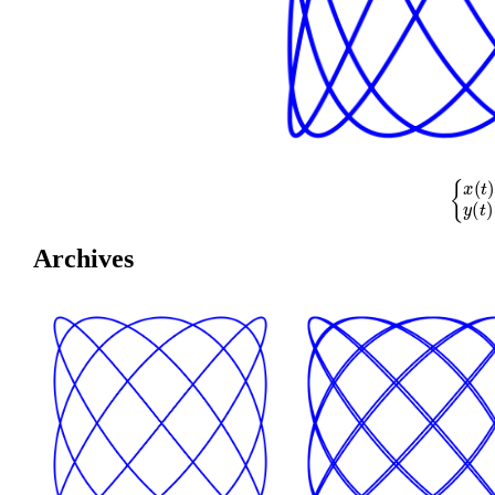
{
x
(
t
)
=
cos
Archives