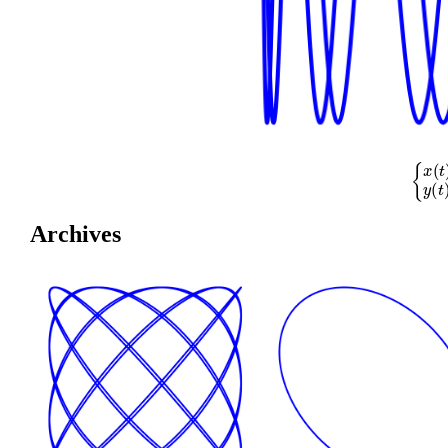
{
x
(
t
)
=
cos
Archives