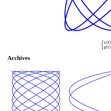
{
x
(
t
)
=
cos
Archives