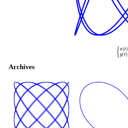
{
x
(
t
)
=
cos
Archives