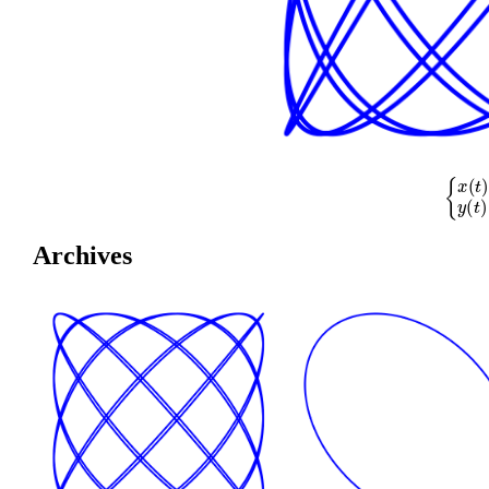
{
x
(
t
)
=
cos
Archives