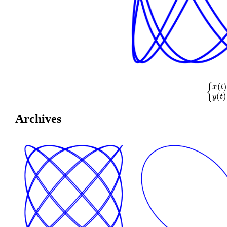
{
x
(
t
)
=
cos
Archives