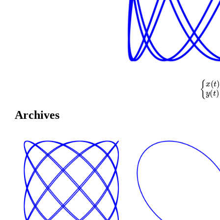
{
x
(
t
)
=
cos
Archives