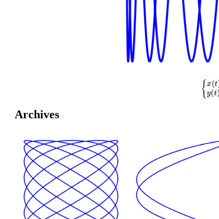
{
x
(
t
)
=
cos
Archives