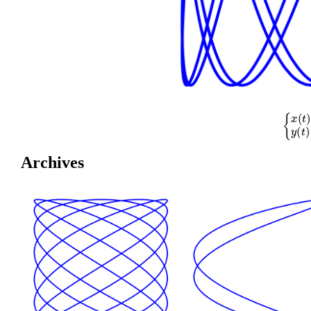
{
x
(
t
)
=
cos
Archives