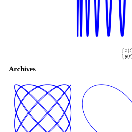
{
x
(
t
)
=
cos
Archives