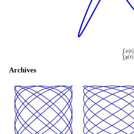
{
x
(
t
)
=
cos
Archives